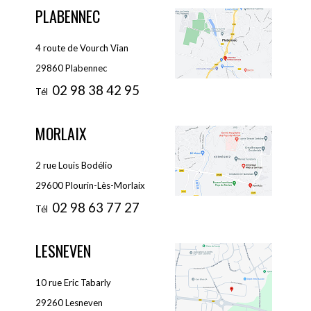
PLABENNEC
4 route de Vourch Vian
29860 Plabennec
02 98 38 42 95
Tél
MORLAIX
2 rue Louis Bodélio
29600 Plourin-Lès-Morlaix
02 98 63 77 27
Tél
LESNEVEN
10 rue Eric Tabarly
29260 Lesneven